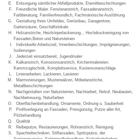
Entsorgung sämtlicher Abfallprodukte, Eternitbeschichtungen
Freundliche Maler. Fensteranstrich, Fassadenanstrich,
Farbberatung, Familienfreundlich, Fachmännische Ausführung
Gestaltung Ihres Umfeldes, Gerüstbau, Garagentore,
Gartenzäune, Geschäftslokale
Holzanstriche, Heizkörperlackierung, , Hochdruckreinigung von
Fassaden,Beton und Natursteinen
Individuelle Arbeitszeit, Innenbeschichtungen, Imprägnierungen,
Isolierungen
Jederzeit einsatzbereit, Jugendmaler
Kalkanstrich, Korrosionsanstrich, Kirchenmalereien,
Kammzugtechnik, Komplettservice, Kostenvoranschläge
Linienarbeiten, Lackieren, Lasieren
Marmorierungen, Musterwalzen, Möbelanstriche,
Metallbeschichtungen
Nachgestalten von Natursteinen, Nachtarbeit, Notruf, Neubauten,
Nachbetreuung, Naturfarben
Oberflächenbehandlung, Ornamente, Ordnung u. Sauberkeit
Profilverlegung an Fassaden, Preisgünstig, Putze aller Art,
Pilzbehandlung
Qualität
Reibeputze, Restaurierungen, Rohranstrich, Reinigung
Spachteltechniken, Stilfassaden, Spritzputze, der
Seniorenservice, Schimmelbehandlung, Sicherheitsfarben,